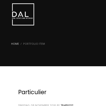
HOME
PORTFOLIO ITEM
Particulier
DINSDAG, 08 NOVEMBER 2016
BY
76415032