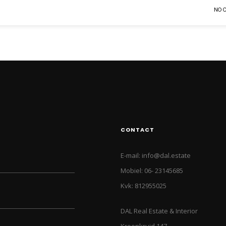
NO 
CONTACT
E-mail: info@dal.estate
Mobiel: 06- 23145685
Kvk: 812955025
DAL Real Estate & Interior