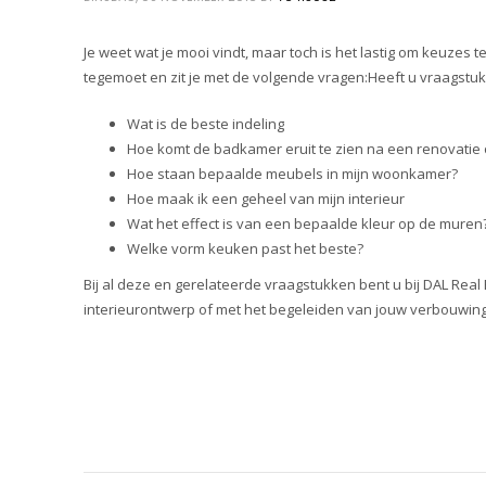
Je weet wat je mooi vindt, maar toch is het lastig om keuzes
tegemoet en zit je met de volgende vragen:Heeft u vraagstuk
Wat is de beste indeling
Hoe komt de badkamer eruit te zien na een renovatie
Hoe staan bepaalde meubels in mijn woonkamer?
Hoe maak ik een geheel van mijn interieur
Wat het effect is van een bepaalde kleur op de muren
Welke vorm keuken past het beste?
Bij al deze en gerelateerde vraagstukken bent u bij DAL Real 
interieurontwerp of met het begeleiden van jouw verbouwing