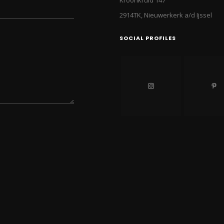
Kroonkruid 147
2914TK, Nieuwerkerk a/d Ijssel
SOCIAL PROFILES